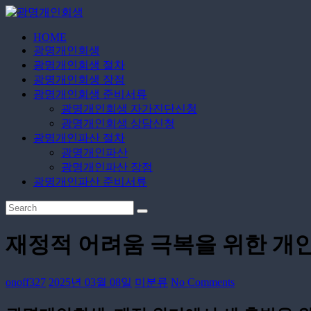
Skip
to
content
HOME
광
광명개인회생
명
광명개인회생 절차
개
광명개인회생 장점
인
광명개인회생 준비서류
광명개인회생 자가진단신청
회
광명개인회생 상담신청
생
광명개인파산 절차
광명개인파산
무
광명개인파산 장점
료
광명개인파산 준비서류
상
담
신
청
재정적 어려움 극복을 위한 개
onoff327
2025년 03월 08일
미분류
No Comments