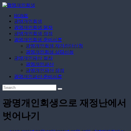
Skip
to
content
HOME
광
광명개인회생
명
광명개인회생 절차
개
광명개인회생 장점
인
광명개인회생 준비서류
광명개인회생 자가진단신청
회
광명개인회생 상담신청
생
광명개인파산 절차
광명개인파산
무
광명개인파산 장점
료
광명개인파산 준비서류
상
담
신
청
광명개인회생으로 재정난에서
벗어나기