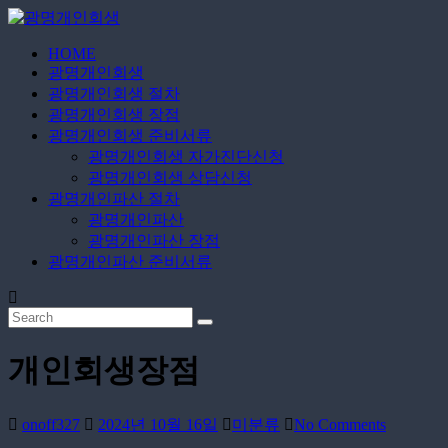
Skip
to
content
HOME
광
광명개인회생
명
광명개인회생 절차
개
광명개인회생 장점
인
광명개인회생 준비서류
광명개인회생 자가진단신청
회
광명개인회생 상담신청
생
광명개인파산 절차
광명개인파산
무
광명개인파산 장점
료
광명개인파산 준비서류
상
담
신
청
개인회생장점
onoff327
2024년 10월 16일
미분류
No Comments