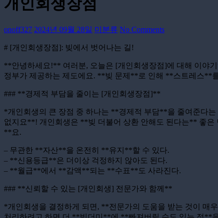
개인회생장점
onoff327
2024년 09월 28일
미분류
No Comments
# [개인회생장점]: 빚에서 벗어나는 길!
**안녕하세요!** 여러분, 오늘은 [개인회생장점]에 대해 이야
정부가 제공하는 제도에요. **빚 문제**로 인해 **스트레스**
### **경제적 부담을 줄이는 [개인회생장점]**
*개인회생의 큰 장점 중 하나는 **경제적 부담**을 줄여준다는 
없지요**! 개인회생은 **빚 더불어 상환 안해도 된다는** 좋은
**요.
– 무관한 **자산**을 온전히 **유지**할 수 있다.
– **신용등급**은 더이상 걱정하지 않아도 된다.
– **월급**에서 **감액**되는 **수표**도 사라진다.
### **신뢰할 수 있는 [개인회생] 전문가와 함께**
*개인회생을 결정하게 되면, **전문가의 도움을 받는 것이 매우 중
처리하려고 하면 더 **빚더미**에 **빠져버릴 수도 있는 점**