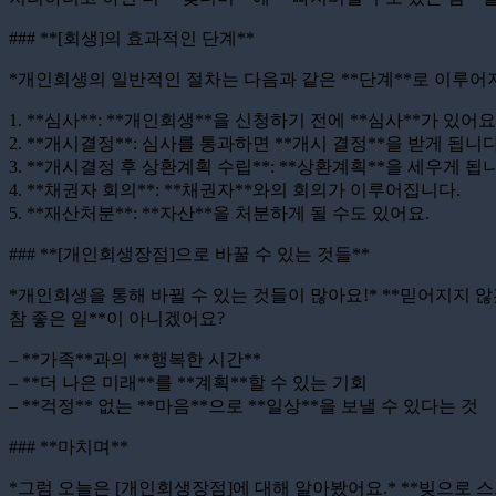
### **[회생]의 효과적인 단계**
*개인회생의 일반적인 절차는 다음과 같은 **단계**로 이루어져
1. **심사**: **개인회생**을 신청하기 전에 **심사**가 있어요
2. **개시결정**: 심사를 통과하면 **개시 결정**을 받게 됩니다
3. **개시결정 후 상환계획 수립**: **상환계획**을 세우게 됩
4. **채권자 회의**: **채권자**와의 회의가 이루어집니다.
5. **재산처분**: **자산**을 처분하게 될 수도 있어요.
### **[개인회생장점]으로 바꿀 수 있는 것들**
*개인회생을 통해 바뀔 수 있는 것들이 많아요!* **믿어지지 않
참 좋은 일**이 아니겠어요?
– **가족**과의 **행복한 시간**
– **더 나은 미래**를 **계획**할 수 있는 기회
– **걱정** 없는 **마음**으로 **일상**을 보낼 수 있다는 것
### **마치며**
*그럼 오늘은 [개인회생장점]에 대해 알아봤어요.* **빚으로 