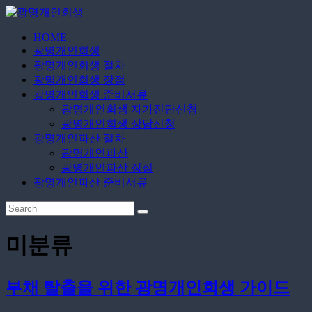
Skip
to
content
HOME
광
광명개인회생
명
광명개인회생 절차
개
광명개인회생 장점
인
광명개인회생 준비서류
광명개인회생 자가진단신청
회
광명개인회생 상담신청
생
광명개인파산 절차
광명개인파산
무
광명개인파산 장점
료
광명개인파산 준비서류
상
담
신
청
미분류
부채 탈출을 위한 광명개인회생 가이드