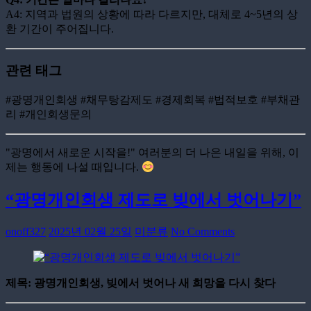
A4: 지역과 법원의 상황에 따라 다르지만, 대체로 4~5년의 상
환 기간이 주어집니다.
관련 태그
#광명개인회생 #채무탕감제도 #경제회복 #법적보호 #부채관
리 #개인회생문의
"광명에서 새로운 시작을!" 여러분의 더 나은 내일을 위해, 이
제는 행동에 나설 때입니다.
“광명개인회생 제도로 빚에서 벗어나기”
onoff327
2025년 02월 25일
미분류
No Comments
제목: 광명개인회생, 빚에서 벗어나 새 희망을 다시 찾다