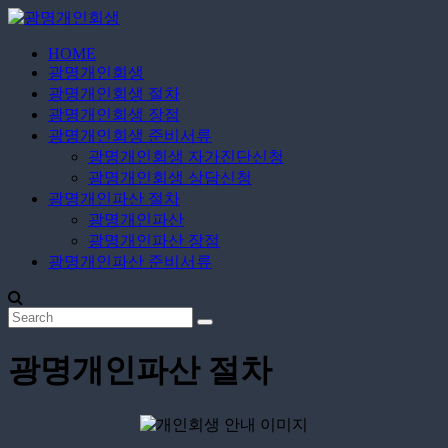
Skip
to
content
HOME
광
광명개인회생
명
광명개인회생 절차
개
광명개인회생 장점
인
광명개인회생 준비서류
광명개인회생 자가진단신청
회
광명개인회생 상담신청
생
광명개인파산 절차
광명개인파산
무
광명개인파산 장점
료
광명개인파산 준비서류
상
담
신
청
광명개인파산 절차